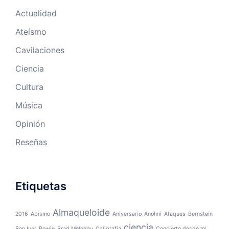
Actualidad
Ateísmo
Cavilaciones
Ciencia
Cultura
Música
Opinión
Reseñas
Etiquetas
Almaqueloide
2016
Abismo
Aniversario
Anohni
Ataques
Bernstein
ciencia
Bon Iver
Bowie
Brad Melhdau
Caligrafía
Concierto desde mi