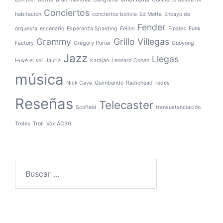
Conciertos
habitación
conciertos bolivia
Ed Motta
Ensayo de
Fender
orquesta
escenario
Esperanza Spalding
Fellini
Finales
Funk
Grammy
Grillo Villegas
Factory
Gregory Porter
Guoyong
Jazz
Llegas
Huye el sol
Jauría
Karajan
Leonard Cohen
música
Nick Cave
Quimbando
Radiohead
redes
Reseñas
Telecaster
Scofield
transustanciación
Troles
Troll
Vox AC30
Buscar: