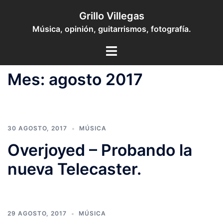
Saltar
Grillo Villegas
al
Música, opinión, guitarrismos, fotografía.
contenido
Toggle
menu
Mes:
agosto 2017
30 AGOSTO, 2017
MÚSICA
Overjoyed – Probando la
nueva Telecaster.
29 AGOSTO, 2017
MÚSICA