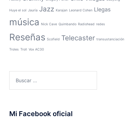
Jazz
Llegas
Huye el sol
Jauría
Karajan
Leonard Cohen
música
Nick Cave
Quimbando
Radiohead
redes
Reseñas
Telecaster
Scofield
transustanciación
Troles
Troll
Vox AC30
Buscar:
Mi Facebook oficial