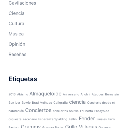
Cavilaciones
Ciencia
Cultura
Música
Opinión
Reseñas
Etiquetas
Almaqueloide
2016
Abismo
Aniversario
Anohni
Ataques
Bernstein
ciencia
Bon Iver
Bowie
Brad Melhdau
Caligrafía
Concierto desde mi
Conciertos
habitación
conciertos bolivia
Ed Motta
Ensayo de
Fender
orquesta
escenario
Esperanza Spalding
Fellini
Finales
Funk
Grammy
Grillo Villegas
Factory
Gregory Porter
Guoyong