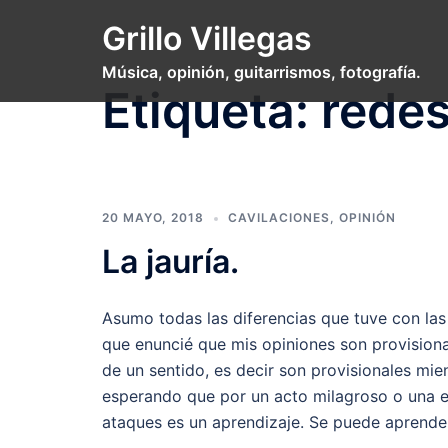
Saltar
Grillo Villegas
al
contenido
Música, opinión, guitarrismos, fotografía.
Etiqueta:
rede
20 MAYO, 2018
CAVILACIONES
,
OPINIÓN
La jauría.
Asumo todas las diferencias que tuve con la
que enuncié que mis opiniones son provisiona
de un sentido, es decir son provisionales m
esperando que por un acto milagroso o una 
ataques es un aprendizaje. Se puede aprender