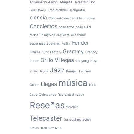
Aniversario
Anohni
Ataques
Bernstein
Bon
Iver
Bowie
Brad Melhdau
Caligrafía
ciencia
Concierto desde mi habitación
Conciertos
conciertos bolivia
Ed
Motta
Ensayo de orquesta
escenario
Fender
Esperanza Spalding
Fellini
Grammy
Finales
Funk Factory
Gregory
Grillo Villegas
Porter
Guoyong
Huye
Jazz
el sol
Jauría
Karajan
Leonard
música
Llegas
Cohen
Nick
Cave
Quimbando
Radiohead
redes
Reseñas
Scofield
Telecaster
transustanciación
Troles
Troll
Vox AC30