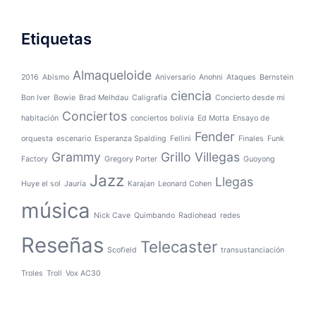
Etiquetas
Almaqueloide
2016
Abismo
Aniversario
Anohni
Ataques
Bernstein
ciencia
Bon Iver
Bowie
Brad Melhdau
Caligrafía
Concierto desde mi
Conciertos
habitación
conciertos bolivia
Ed Motta
Ensayo de
Fender
orquesta
escenario
Esperanza Spalding
Fellini
Finales
Funk
Grammy
Grillo Villegas
Factory
Gregory Porter
Guoyong
Jazz
Llegas
Huye el sol
Jauría
Karajan
Leonard Cohen
música
Nick Cave
Quimbando
Radiohead
redes
Reseñas
Telecaster
Scofield
transustanciación
Troles
Troll
Vox AC30