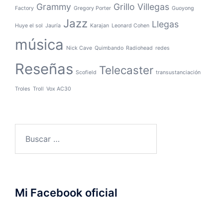
Grammy
Grillo Villegas
Factory
Gregory Porter
Guoyong
Jazz
Llegas
Huye el sol
Jauría
Karajan
Leonard Cohen
música
Nick Cave
Quimbando
Radiohead
redes
Reseñas
Telecaster
Scofield
transustanciación
Troles
Troll
Vox AC30
Buscar:
Mi Facebook oficial