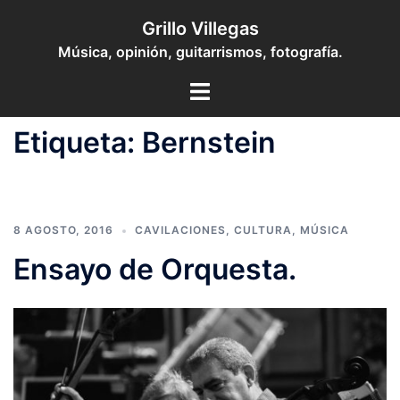
Saltar
Grillo Villegas
al
Música, opinión, guitarrismos, fotografía.
contenido
Toggle
menu
Etiqueta:
Bernstein
8 AGOSTO, 2016
CAVILACIONES
,
CULTURA
,
MÚSICA
Ensayo de Orquesta.