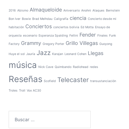
Almaqueloide
2016
Abismo
Aniversario
Anohni
Ataques
Bernstein
ciencia
Bon Iver
Bowie
Brad Melhdau
Caligrafía
Concierto desde mi
Conciertos
habitación
conciertos bolivia
Ed Motta
Ensayo de
Fender
orquesta
escenario
Esperanza Spalding
Fellini
Finales
Funk
Grammy
Grillo Villegas
Factory
Gregory Porter
Guoyong
Jazz
Llegas
Huye el sol
Jauría
Karajan
Leonard Cohen
música
Nick Cave
Quimbando
Radiohead
redes
Reseñas
Telecaster
Scofield
transustanciación
Troles
Troll
Vox AC30
Buscar: