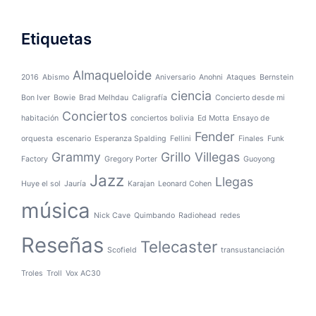
Etiquetas
Almaqueloide
2016
Abismo
Aniversario
Anohni
Ataques
Bernstein
ciencia
Bon Iver
Bowie
Brad Melhdau
Caligrafía
Concierto desde mi
Conciertos
habitación
conciertos bolivia
Ed Motta
Ensayo de
Fender
orquesta
escenario
Esperanza Spalding
Fellini
Finales
Funk
Grammy
Grillo Villegas
Factory
Gregory Porter
Guoyong
Jazz
Llegas
Huye el sol
Jauría
Karajan
Leonard Cohen
música
Nick Cave
Quimbando
Radiohead
redes
Reseñas
Telecaster
Scofield
transustanciación
Troles
Troll
Vox AC30