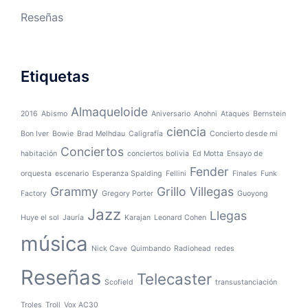
Reseñas
Etiquetas
Almaqueloide
2016
Abismo
Aniversario
Anohni
Ataques
Bernstein
ciencia
Bon Iver
Bowie
Brad Melhdau
Caligrafía
Concierto desde mi
Conciertos
habitación
conciertos bolivia
Ed Motta
Ensayo de
Fender
orquesta
escenario
Esperanza Spalding
Fellini
Finales
Funk
Grammy
Grillo Villegas
Factory
Gregory Porter
Guoyong
Jazz
Llegas
Huye el sol
Jauría
Karajan
Leonard Cohen
música
Nick Cave
Quimbando
Radiohead
redes
Reseñas
Telecaster
Scofield
transustanciación
Troles
Troll
Vox AC30