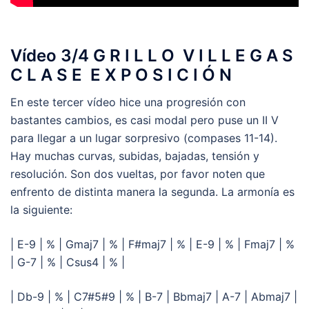
Vídeo 3/4 G R I L L O V I L L E G A S
C L A S E E X P O S I C I Ó N
En este tercer vídeo hice una progresión con
bastantes cambios, es casi modal pero puse un II V
para llegar a un lugar sorpresivo (compases 11-14).
Hay muchas curvas, subidas, bajadas, tensión y
resolución. Son dos vueltas, por favor noten que
enfrento de distinta manera la segunda. La armonía es
la siguiente:
| E-9 | % | Gmaj7 | % | F#maj7 | % | E-9 | % | Fmaj7 | %
| G-7 | % | Csus4 | % |
| Db-9 | % | C7#5#9 | % | B-7 | Bbmaj7 | A-7 | Abmaj7 |