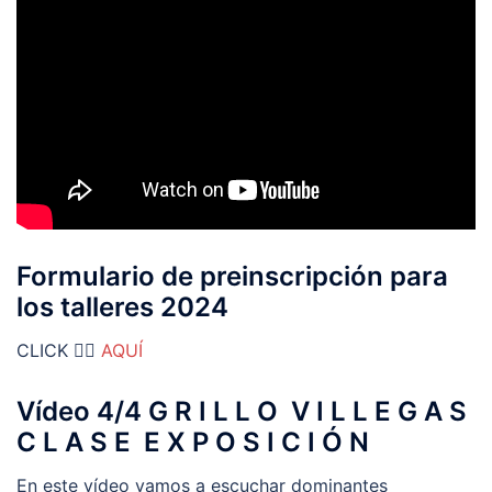
Formulario de preinscripción para
los talleres 2024
CLICK 👉🏽
AQUÍ
Vídeo 4/4 G R I L L O V I L L E G A S
C L A S E E X P O S I C I Ó N
En este vídeo vamos a escuchar dominantes