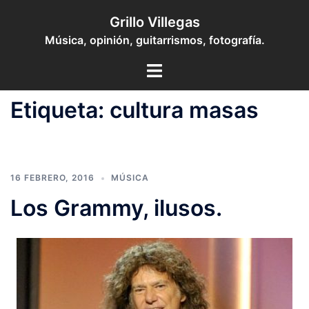
Saltar
Grillo Villegas
al
Música, opinión, guitarrismos, fotografía.
contenido
Toggle
menu
Etiqueta:
cultura masas
16 FEBRERO, 2016
MÚSICA
Los Grammy, ilusos.