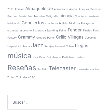
Almaqueloide
2016
Abismo
Aniversario
Anohni
Ataques
Bernstein
ciencia
Bon Iver
Bowie
Brad Melhdau
Caligrafía
Concierto desde mi
Conciertos
habitación
conciertos bolivia
Ed Motta
Ensayo de
Fender
orquesta
escenario
Esperanza Spalding
Fellini
Finales
Funk
Grammy
Grillo Villegas
Factory
Gregory Porter
Guoyong
Jazz
Llegas
Huye el sol
Jauría
Karajan
Leonard Cohen
música
Nick Cave
Quimbando
Radiohead
redes
Reseñas
Telecaster
Scofield
transustanciación
Troles
Troll
Vox AC30
Buscar: