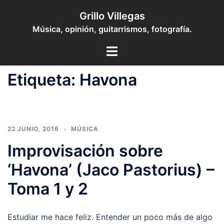
Saltar
Grillo Villegas
al
Música, opinión, guitarrismos, fotografía.
contenido
Toggle
menu
Etiqueta:
Havona
22 JUNIO, 2016
MÚSICA
Improvisación sobre
‘Havona’ (Jaco Pastorius) –
Toma 1 y 2
Estudiar me hace feliz. Entender un poco más de algo