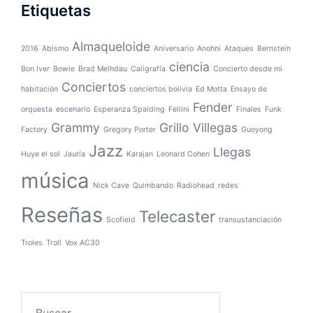
Etiquetas
Almaqueloide
2016
Abismo
Aniversario
Anohni
Ataques
Bernstein
ciencia
Bon Iver
Bowie
Brad Melhdau
Caligrafía
Concierto desde mi
Conciertos
habitación
conciertos bolivia
Ed Motta
Ensayo de
Fender
orquesta
escenario
Esperanza Spalding
Fellini
Finales
Funk
Grammy
Grillo Villegas
Factory
Gregory Porter
Guoyong
Jazz
Llegas
Huye el sol
Jauría
Karajan
Leonard Cohen
música
Nick Cave
Quimbando
Radiohead
redes
Reseñas
Telecaster
Scofield
transustanciación
Troles
Troll
Vox AC30
Buscar: