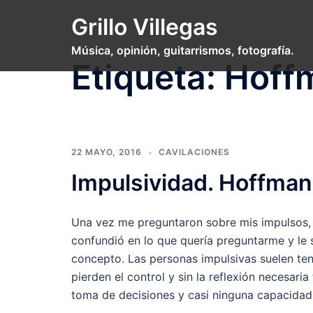
Saltar
Grillo Villegas
al
contenido
Música, opinión, guitarrismos, fotografía.
Etiqueta:
Hoff
22 MAYO, 2016
CAVILACIONES
Impulsividad. Hoffman
Una vez me preguntaron sobre mis impulsos, 
confundió en lo que quería preguntarme y le 
concepto. Las personas impulsivas suelen te
pierden el control y sin la reflexión necesari
toma de decisiones y casi ninguna capacidad