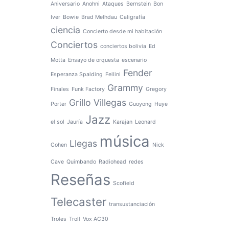
Aniversario
Anohni
Ataques
Bernstein
Bon
Iver
Bowie
Brad Melhdau
Caligrafía
ciencia
Concierto desde mi habitación
Conciertos
conciertos bolivia
Ed
Motta
Ensayo de orquesta
escenario
Fender
Esperanza Spalding
Fellini
Grammy
Finales
Funk Factory
Gregory
Grillo Villegas
Porter
Guoyong
Huye
Jazz
el sol
Jauría
Karajan
Leonard
música
Llegas
Cohen
Nick
Cave
Quimbando
Radiohead
redes
Reseñas
Scofield
Telecaster
transustanciación
Troles
Troll
Vox AC30