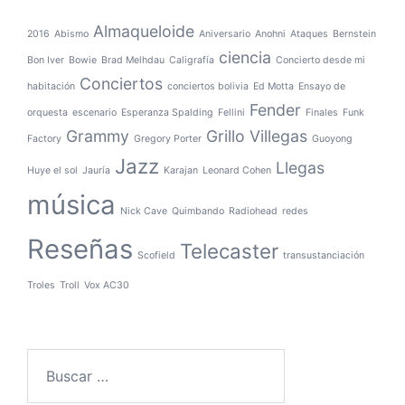
Almaqueloide
2016
Abismo
Aniversario
Anohni
Ataques
Bernstein
ciencia
Bon Iver
Bowie
Brad Melhdau
Caligrafía
Concierto desde mi
Conciertos
habitación
conciertos bolivia
Ed Motta
Ensayo de
Fender
orquesta
escenario
Esperanza Spalding
Fellini
Finales
Funk
Grammy
Grillo Villegas
Factory
Gregory Porter
Guoyong
Jazz
Llegas
Huye el sol
Jauría
Karajan
Leonard Cohen
música
Nick Cave
Quimbando
Radiohead
redes
Reseñas
Telecaster
Scofield
transustanciación
Troles
Troll
Vox AC30
Buscar: