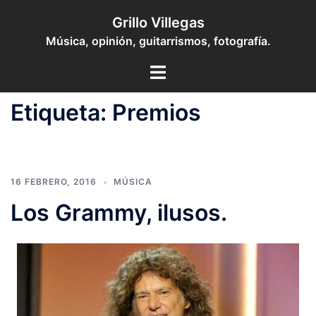
Saltar
Grillo Villegas
al
Música, opinión, guitarrismos, fotografía.
contenido
Toggle
menu
Etiqueta:
Premios
16 FEBRERO, 2016
MÚSICA
Los Grammy, ilusos.