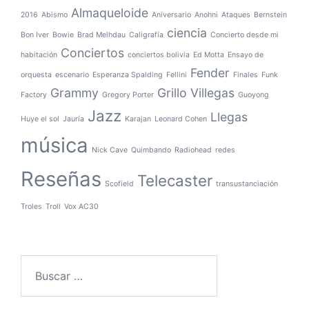
Almaqueloide
2016
Abismo
Aniversario
Anohni
Ataques
Bernstein
ciencia
Bon Iver
Bowie
Brad Melhdau
Caligrafía
Concierto desde mi
Conciertos
habitación
conciertos bolivia
Ed Motta
Ensayo de
Fender
orquesta
escenario
Esperanza Spalding
Fellini
Finales
Funk
Grammy
Grillo Villegas
Factory
Gregory Porter
Guoyong
Jazz
Llegas
Huye el sol
Jauría
Karajan
Leonard Cohen
música
Nick Cave
Quimbando
Radiohead
redes
Reseñas
Telecaster
Scofield
transustanciación
Troles
Troll
Vox AC30
Buscar: