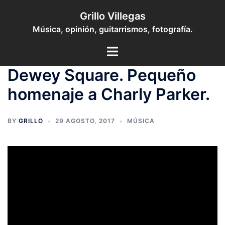
Saltar
Grillo Villegas
al
Música, opinión, guitarrismos, fotografía.
contenido
Toggle
menu
Dewey Square. Pequeño
homenaje a Charly Parker.
BY
GRILLO
29 AGOSTO, 2017
MÚSICA