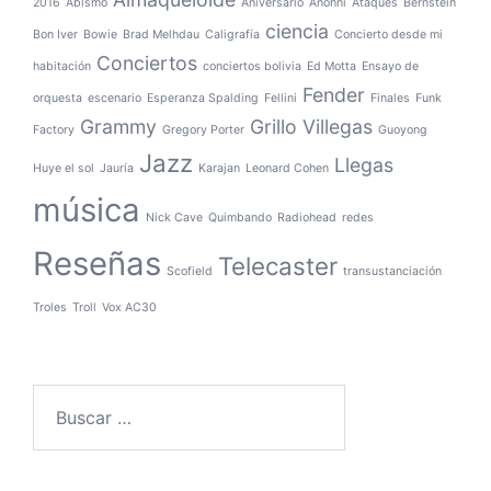
2016
Abismo
Aniversario
Anohni
Ataques
Bernstein
ciencia
Bon Iver
Bowie
Brad Melhdau
Caligrafía
Concierto desde mi
Conciertos
habitación
conciertos bolivia
Ed Motta
Ensayo de
Fender
orquesta
escenario
Esperanza Spalding
Fellini
Finales
Funk
Grammy
Grillo Villegas
Factory
Gregory Porter
Guoyong
Jazz
Llegas
Huye el sol
Jauría
Karajan
Leonard Cohen
música
Nick Cave
Quimbando
Radiohead
redes
Reseñas
Telecaster
Scofield
transustanciación
Troles
Troll
Vox AC30
Buscar: