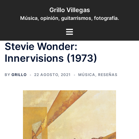
Saltar
Grillo Villegas
al
Música, opinión, guitarrismos, fotografía.
contenido
Toggle
menu
Stevie Wonder:
Innervisions (1973)
BY
GRILLO
22 AGOSTO, 2021
MÚSICA
,
RESEÑAS